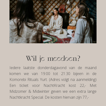
Wil je meedoen?
Iedere laatste donderdagavond van de maand
komen we van 19:00 tot 21:30 bijeen in de
Komorebi Rituals Yurt. (Adres volgt na aanmelding)
Een ticket voor NachtKracht kost 22,- Met
Midzomer & Midwinter geven we een extra lange
Nachtkracht Special. De kosten hiervan zijn 77,-