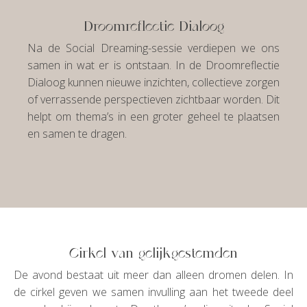
Droomreflectie Dialoog
Na de Social Dreaming-sessie verdiepen we ons
samen in wat er is ontstaan. In de Droomreflectie
Dialoog kunnen nieuwe inzichten, collectieve zorgen
of verrassende perspectieven zichtbaar worden. Dit
helpt om thema’s in een groter geheel te plaatsen
en samen te dragen.
Cirkel van gelijkgestemden
De avond bestaat uit meer dan alleen dromen delen. In
de cirkel geven we samen invulling aan het tweede deel